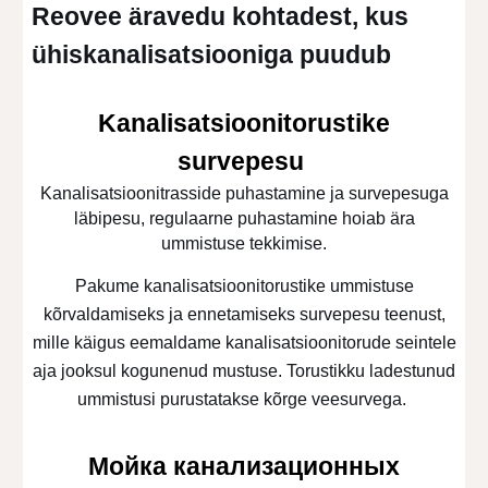
Reovee äravedu kohtadest, kus
ühiskanalisatsiooniga puudub
Kanalisatsioonitorustike
survepesu
Kanalisatsioonitrasside puhastamine ja survepesuga
läbipesu, regulaarne puhastamine hoiab ära
ummistuse tekkimise.
Pakume kanalisatsioonitorustike ummistuse
kõrvaldamiseks ja ennetamiseks survepesu teenust,
mille käigus eemaldame kanalisatsioonitorude seintele
aja jooksul kogunenud mustuse. Torustikku ladestunud
ummistusi purustatakse kõrge veesurvega.
Мойка канализационных